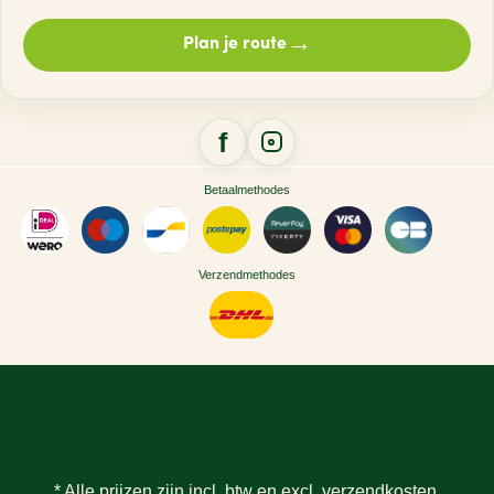
→
Plan je route
Betaalmethodes
Verzendmethodes
* Alle prijzen zijn incl. btw en excl.
verzendkosten
.