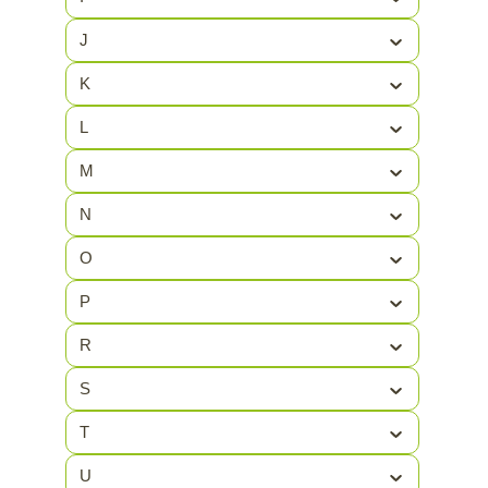
HEKTOR
(1)
J
HELLA
(4)
K
Helly Hansen
(29)
L
HESTRA
(11)
M
HG
(2)
HOMEIJ
(30)
N
HOMEYS
(2)
O
HPX
(28)
P
HSC
(1)
R
HTD
(9)
S
HUMMEL
(17)
T
U