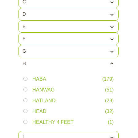
C
D
E
F
G
H
HABA
(179)
HANWAG
(51)
HATLAND
(29)
HEAD
(32)
HEALTHY 4 FEET
(1)
HEATEK
(1)
I