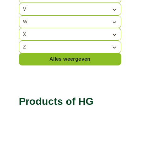
V
W
X
Z
Alles weergeven
Products of HG