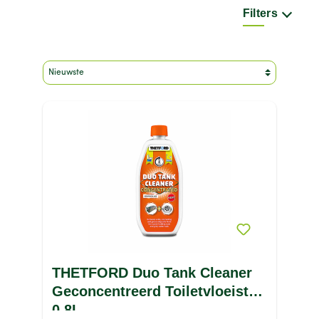
Filters
Merk
Inhoud
Kleur
Maat
Type product
Prijs
THETFORD Duo Tank Cleaner
Geconcentreerd Toiletvloeistof
0.8L