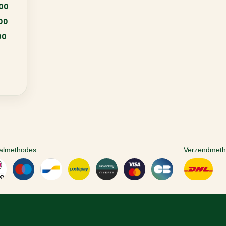
:00
:00
00
almethodes
Verzendmet