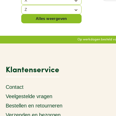
X
BRUNOTTI
(60)
Z
BUFF
(6)
Alles weergeven
BULLPADEL
(16)
BULLS
(57)
Op werkdagen besteld vo
BUVANHA
(2)
Klantenservice
Contact
Veelgestelde vragen
Bestellen en retourneren
Verzenden en bezorgen