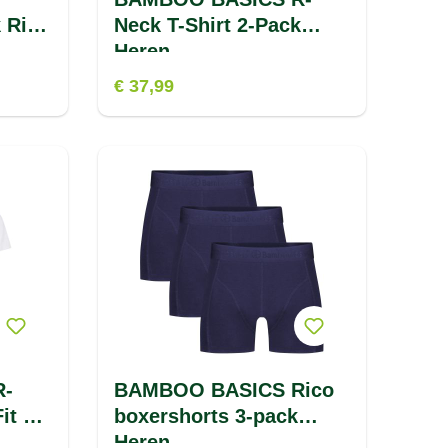
 Rico
Neck T-Shirt 2-Pack
Heren
€ 37,99
R-
BAMBOO BASICS Rico
it 2-
boxershorts 3-pack
Heren