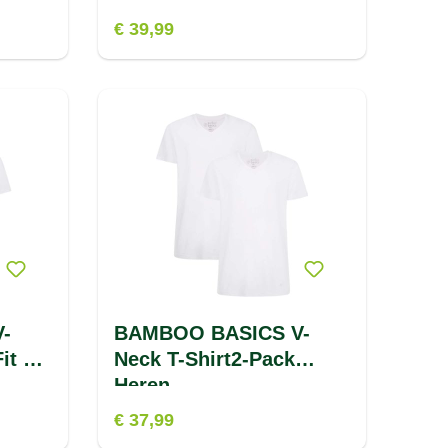
€ 39,99
-
BAMBOO BASICS V-
it 2-
Neck T-Shirt2-Pack
Heren
€ 37,99