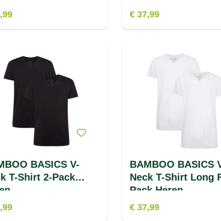
,99
€ 37,99
MBOO BASICS V-
BAMBOO BASICS V
k T-Shirt 2-Pack
Neck T-Shirt Long F
en
Pack Heren
,99
€ 37,99