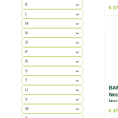
Benegas
(5)
K
€ 37
BERBA
(4)
L
BERKER
(4)
M
BIG GREEN
(95)
N
EGG
O
BJORN BORG
(79)
P
BO CAMP
(159)
R
BOOMEX
(1)
S
BRABO
(31)
T
BA
U
BRAND
(2)
Nec
V
BRENNENSTUHL
(7)
Her
W
€ 37
BROOKS
(10)