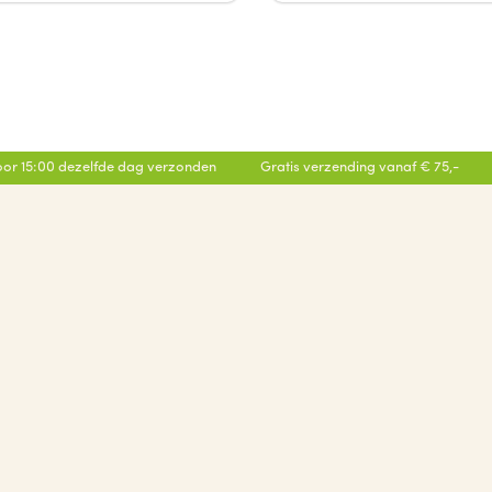
or 15:00 dezelfde dag verzonden
Gratis verzending vanaf € 75,-