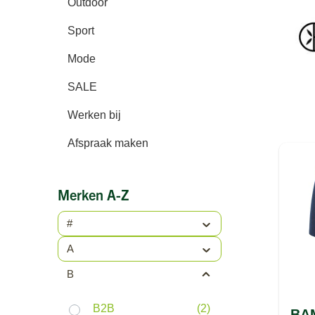
Outdoor
Sport
Mode
SALE
Werken bij
Afspraak maken
Merken A-Z
#
A
B
B2B
(2)
BA