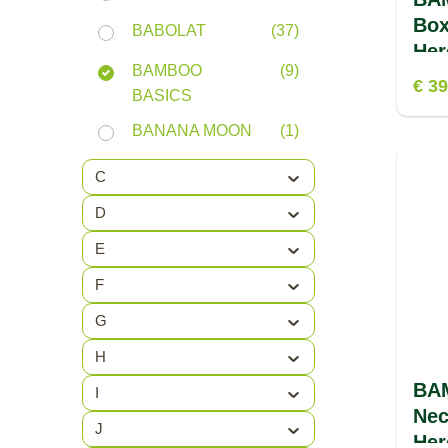
Box
BABOLAT
(37)
Her
BAMBOO
(9)
€ 39
BASICS
BANANA MOON
(1)
BARDANI
(40)
C
BAREBONES
(10)
D
E
BARTS
(64)
F
BBA TECHNIEK
(9)
G
BBQ
(6)
H
BEACHLIFE
(34)
BA
I
BELICO
(1)
Nec
J
Her