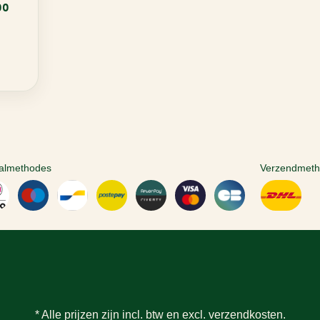
00
almethodes
Verzendmet
* Alle prijzen zijn incl. btw en excl.
verzendkosten
.