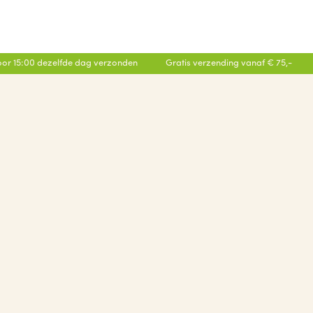
or 15:00 dezelfde dag verzonden
Gratis verzending vanaf € 75,-