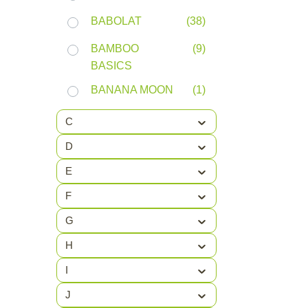
BABOLAT
(38)
BAMBOO
(9)
BASICS
BANANA MOON
(1)
BARDANI
(42)
C
BAREBONES
(10)
D
E
BARTS
(64)
F
BBA TECHNIEK
(9)
G
BBQ
(6)
H
BEACHLIFE
(34)
I
BELICO
(1)
J