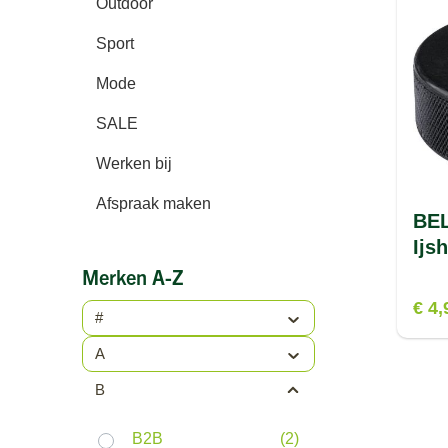
Outdoor
Sport
Mode
SALE
Werken bij
Afspraak maken
BEL
Ijs
Merken A-Z
€ 4,
#
A
B
B2B
(2)