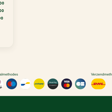
:00
:00
00
almethodes
Verzendmet