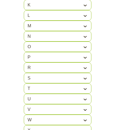
Benegas
(5)
K
BERBA
(4)
L
BERKER
(4)
M
BIG GREEN
(95)
N
EGG
O
BJORN BORG
(79)
P
BO CAMP
(159)
R
BOOMEX
(1)
S
BRABO
(32)
T
U
BRAND
(2)
V
BRENNENSTUHL
(7)
W
BROOKS
(10)