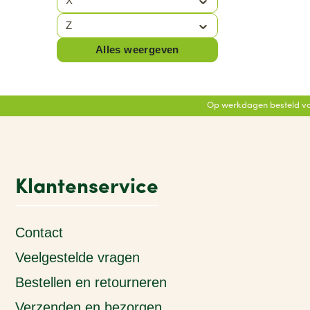
X
BRUNOTTI
(61)
Z
BUFF
(6)
Alles weergeven
BULLPADEL
(16)
BULLS
(57)
Op werkdagen besteld vo
BUVANHA
(2)
Klantenservice
Contact
Veelgestelde vragen
Bestellen en retourneren
Verzenden en bezorgen