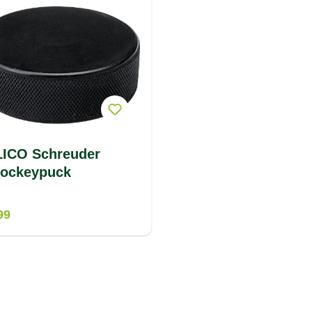
ICO Schreuder
hockeypuck
99