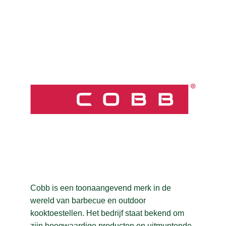
C
CADAC
(52)
CALETTA
(1)
CAMPINGAZ
(34)
CAMPKING
(67)
CARE PLUS
(8)
CARHARTT
(8)
D
CARS
(3)
E
CARTAGO
(1)
F
CASCO
(2)
G
CATTER
(1)
Cobb is een toonaangevend merk in de
wereld van barbecue en outdoor
H
COBB
(2)
kooktoestellen. Het bedrijf staat bekend om
COCOON
(5)
I
zijn hoogwaardige producten en uitmuntende