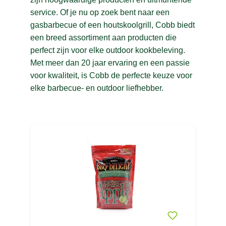
service. Of je nu op zoek bent naar een
COGHLAN'S
(9)
J
gasbarbecue of een houtskoolgrill, Cobb biedt
COLEMAN
(29)
een breed assortiment aan producten die
K
COLUMBIA
(62)
perfect zijn voor elke outdoor kookbeleving.
L
Met meer dan 20 jaar ervaring en een passie
COMET
(5)
voor kwaliteit, is Cobb de perfecte keuze voor
M
COTTON BALL
(1)
elke barbecue- en outdoor liefhebber.
N
CRAFT
(51)
O
CRAMER
(2)
CRESPO
(52)
P
Crocs
(13)
R
CURVER
(4)
S
CYELL
(32)
T
U