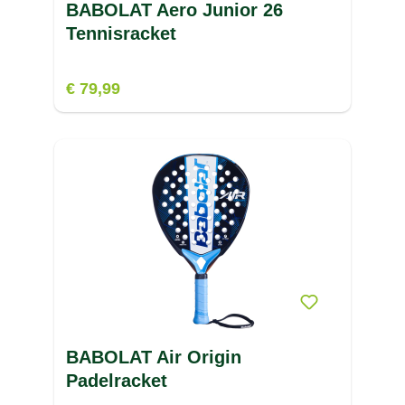
BABOLAT Aero Junior 26
V
BUVANHA
(2)
Tennisracket
W
€ 79,99
X
Z
BABOLAT Air Origin
Padelracket