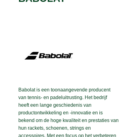
B2B
(2)
BABOLAT
(37)
BAMBOO BASICS
(9)
BANANA MOON
(1)
BARDANI
(40)
BAREBONES
(10)
C
BARTS
(64)
D
BBA TECHNIEK
(9)
E
Babolat is een toonaangevende producent
BBQ
(6)
van tennis- en padeluitrusting. Het bedrijf
F
BEACHLIFE
(34)
heeft een lange geschiedenis van
G
BELICO
(1)
productontwikkeling en -innovatie en is
bekend om de hoge kwaliteit en prestaties van
Benegas
(5)
H
hun rackets, schoenen, strings en
BERBA
(4)
accessoires. Met een focus op het verbeteren
I