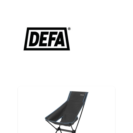
C
D
DALBELLO
(1)
DEFA
(7)
DENSON
(2)
DERBYSTAR
(15)
DEUTER
(33)
DIDRIKSONS
(21)
E
DOMETIC
(39)
F
DOREMA
(18)
G
DOUBLELOCK
(3)
H
DR. TURBO
(7)
I
DUKDALF
(6)