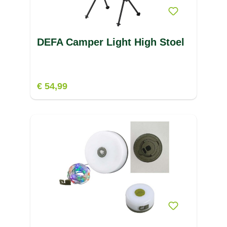
DUNLOP
(8)
J
K
DEFA Camper Light High Stoel
L
M
€ 54,99
N
O
P
R
S
T
U