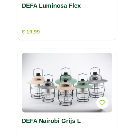
DEFA Luminosa Flex
V
W
€ 19,99
X
Z
DEFA Nairobi Grijs L