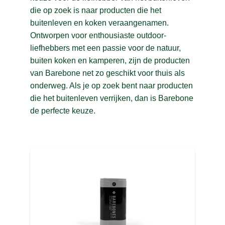
die op zoek is naar producten die het
BERKER
(4)
J
buitenleven en koken veraangenamen.
BIG GREEN EGG
(94)
Ontworpen voor enthousiaste outdoor-
K
BJORN BORG
(79)
liefhebbers met een passie voor de natuur,
L
buiten koken en kamperen, zijn de producten
BO CAMP
(159)
van Barebone net zo geschikt voor thuis als
M
BOOMEX
(1)
onderweg. Als je op zoek bent naar producten
die het buitenleven verrijken, dan is Barebone
N
BRABO
(31)
de perfecte keuze.
BRAND
(2)
O
BRENNENSTUHL
(7)
P
BROOKS
(10)
R
BRUNOTTI
(59)
S
BUFF
(6)
T
BULLPADEL
(16)
U
BULLS
(57)