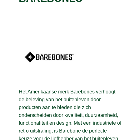
B2B
(2)
BABOLAT
(37)
BAMBOO BASICS
(9)
BANANA MOON
(1)
BARDANI
(40)
BAREBONES
(10)
C
BARTS
(64)
D
BBA TECHNIEK
(9)
E
Het Amerikaanse merk Barebones verhoogt
BBQ
(6)
de beleving van het buitenleven door
F
BEACHLIFE
(34)
producten aan te bieden die zich
G
BELICO
(1)
onderscheiden door kwaliteit, duurzaamheid,
functionaliteit en design. Met een industriële of
Benegas
(5)
H
retro uitstraling, is Barebone de perfecte
BERBA
(4)
keuze voor de liefhebber van het buitenleven
I