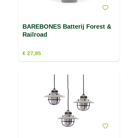
V
BUVANHA
(2)
W
BAREBONES Batterij Forest &
X
Railroad
Z
€ 27,95