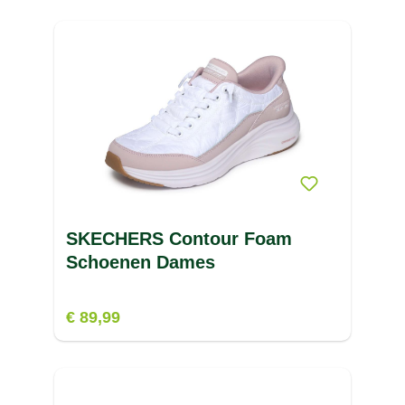
O
P
R
S
SAFARICA
(25)
SALOMON
(9)
SKECHERS Contour Foam
SAMSONITE
(95)
Schoenen Dames
SCHUKO
(1)
SELECT
(1)
€ 89,99
SEVYLOR
(3)
T
SHELL
(4)
U