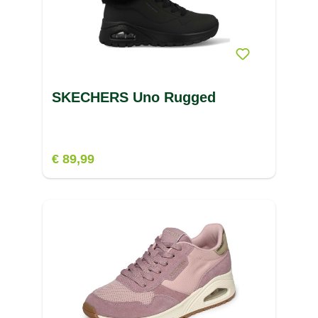
STX
(2)
SUNWARE
(25)
SUPERDRY
(1)
SWIX
(1)
SKECHERS Uno Rugged
€ 89,99