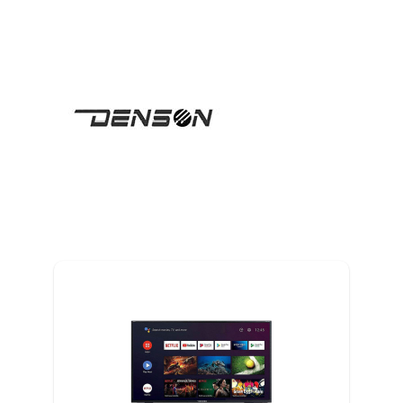
C
D
DALBELLO
(1)
DEFA
(7)
DENSON
(2)
DERBYSTAR
(15)
DEUTER
(33)
DIDRIKSONS
(21)
E
DOMETIC
(39)
F
DOREMA
(18)
G
DOUBLELOCK
(3)
H
DR. TURBO
(7)
I
DUKDALF
(6)