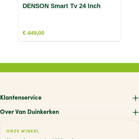
DENSON Smart Tv 24 Inch
V
W
€ 449,00
X
Z
Klantenservice
Over Van Duinkerken
ONZE WINKEL