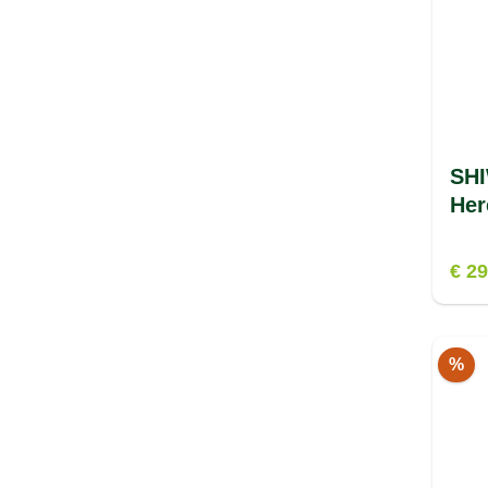
SHI
Her
€ 29
%