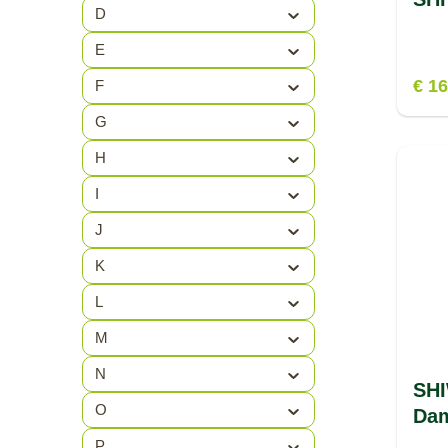
D
E
€ 1
F
G
H
I
J
K
L
M
N
SHI
O
Da
P