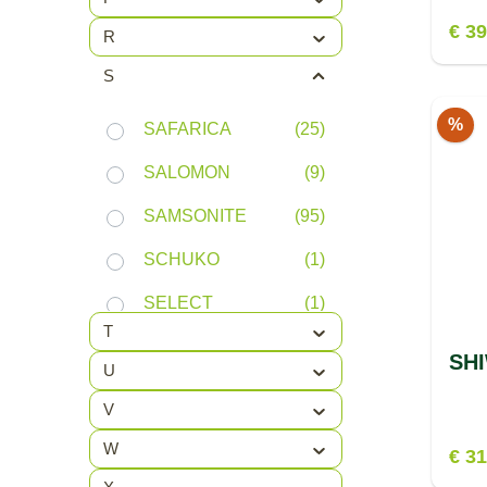
€ 39
R
S
%
SAFARICA
(25)
SALOMON
(9)
SAMSONITE
(95)
SCHUKO
(1)
SELECT
(1)
T
SEVYLOR
(3)
SHI
U
SHELL
(4)
V
SHIWI
(19)
W
€ 3
SHOCK
(2)