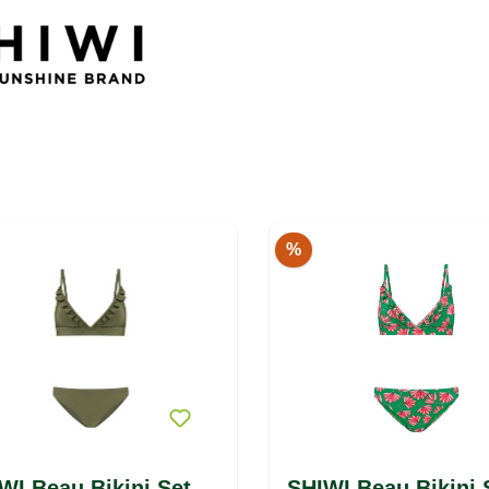
%
WI Beau Bikini Set
SHIWI Beau Bikini 