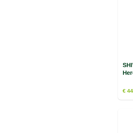
STAZ
(2)
STX
(2)
SUNWARE
(25)
SUPERDRY
(1)
SWIX
(1)
SHI
Her
€ 44