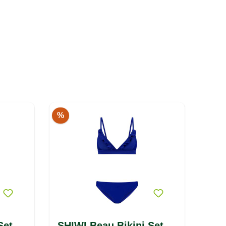
%
Set
SHIWI Beau Bikini Set