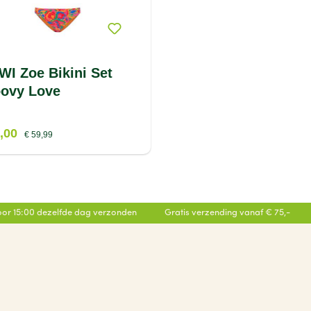
WI Zoe Bikini Set
ovy Love
8,00
€ 59,99
or 15:00 dezelfde dag verzonden
Gratis verzending vanaf € 75,-