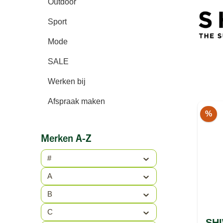
Outdoor
Sport
Mode
SALE
Werken bij
Afspraak maken
%
Merken A-Z
#
A
B
C
SHI