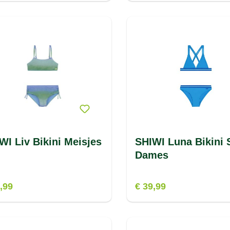
WI Liv Bikini Meisjes
SHIWI Luna Bikini 
Dames
,99
€ 39,99