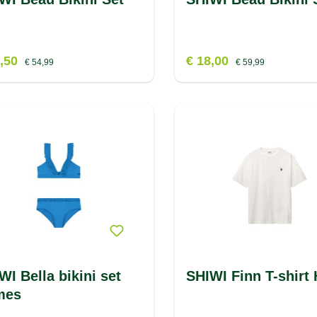
6,50
€ 18,00
€ 54,99
€ 59,99
WI Bella bikini set
SHIWI Finn T-shirt
mes