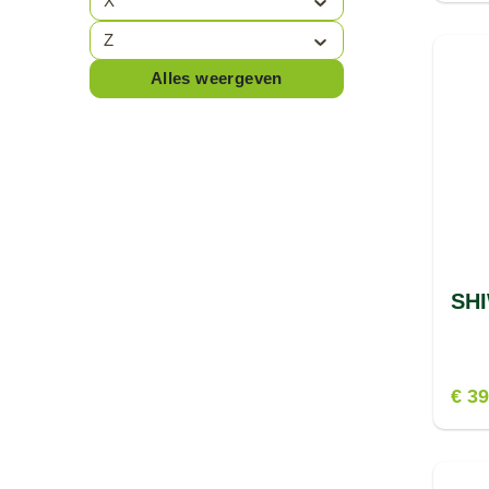
X
ABSORBER
Z
SIDAS
(16)
Alles weergeven
SIGG
(6)
SINNER
(61)
SJENG SPORTS
(3)
SKECHERS
(4)
Smartwool
(41)
SHI
SPEEDO
(86)
SPRAYWAY
(36)
€ 39
STANLEY
(3)
STANNO
(161)