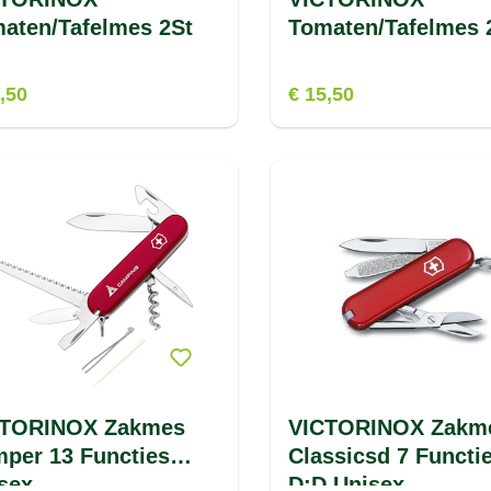
aten/Tafelmes 2St
Tomaten/Tafelmes 
,50
€ 15,50
CTORINOX Zakmes
VICTORINOX Zakm
per 13 Functies
Classicsd 7 Functi
sex
D:D Unisex