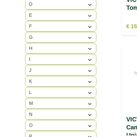
D
Tom
E
€ 15
F
G
H
I
J
K
L
M
N
VI
O
Cam
Uni
P