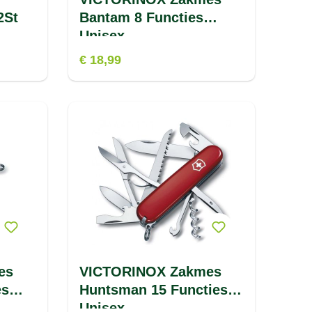
2St
Bantam 8 Functies
Unisex
€ 18,99
es
VICTORINOX Zakmes
es
Huntsman 15 Functies
Unisex