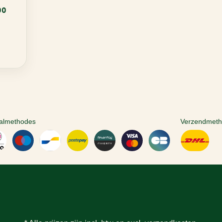
00
almethodes
Verzendmet