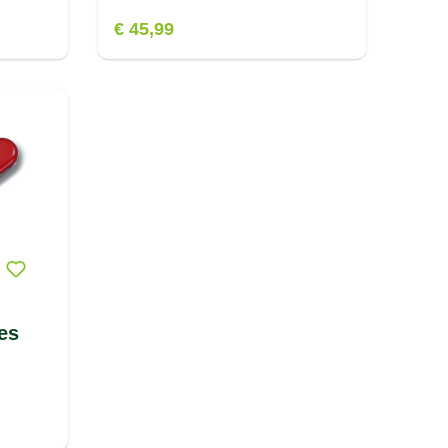
€ 45,99
es