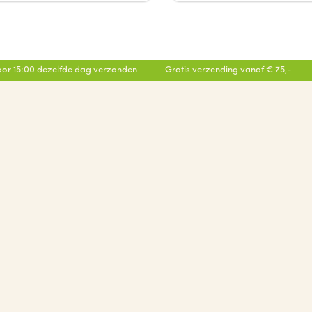
or 15:00 dezelfde dag verzonden
Gratis verzending vanaf € 75,-