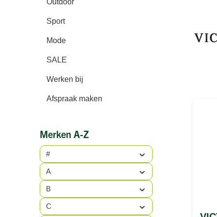
Outdoor
Sport
Mode
SALE
Werken bij
Afspraak maken
Merken A-Z
#
A
B
C
VI