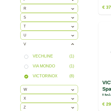
€ 37
R
S
T
U
V
VECHLINE
(1)
VIA MONDO
(1)
VICTORINOX
(8)
VI
Spa
W
Uni
X
€ 29
Z