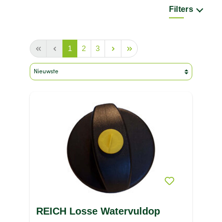
Filters
Merk
Gewicht
1
2
3
Inhoud
Kleur
Maat
Materiaal
Type product
Prijs
REICH Losse Watervuldop