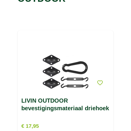
C
D
E
F
G
H
I
J
K
LIVIN OUTDOOR
L
bevestigingsmateriaal driehoek
LACOSTE
(8)
€ 17,95