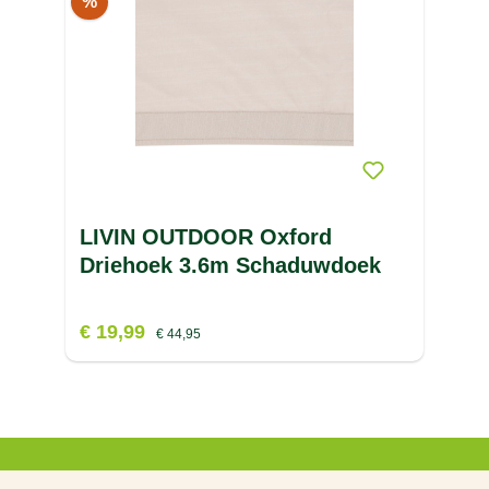
%
V
W
X
Z
LIVIN OUTDOOR Oxford
Driehoek 3.6m Schaduwdoek
€ 19,99
€ 44,95