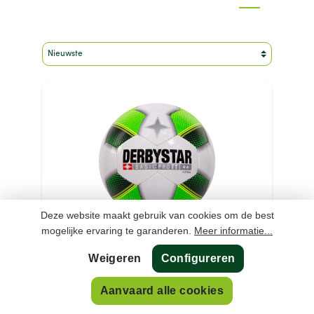
Merk
Kleur
Maat
Sport
Type product
Prijs
Deze website maakt gebruik van cookies om de best
mogelijke ervaring te garanderen.
Meer informatie...
DERBYSTAR Futsal Basic Pro
Weigeren
Configureren
TT Voetbal
Aanvaard alle cookies
€ 44,99