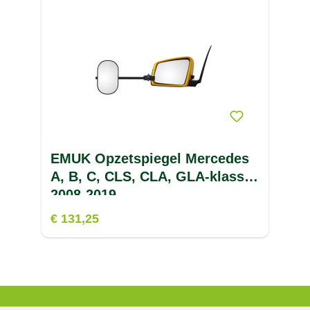
EZPELETA
(2)
J
K
L
M
N
EMUK Opzetspiegel Mercedes
O
A, B, C, CLS, CLA, GLA-klasse
P
2008-2019
€ 131,25
R
S
T
U