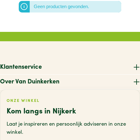
Geen producten gevonden.
O
P
R
S
T
Klantenservice
U
Over Van Duinkerken
V
W
ONZE WINKEL
Kom langs in Nijkerk
X
Z
Laat je inspireren en persoonlijk adviseren
in onze
winkel.