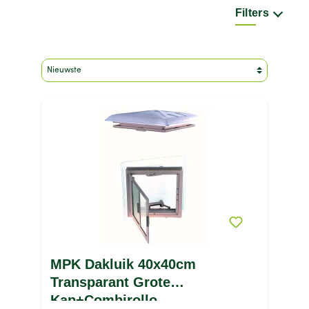
Filters
Merk
Gewicht
Kleur
Maat
Materiaal
Max dakdikte (mm)
Min dakdikte (mm)
Type product
Prijs
MPK Dakluik 40x40cm
Transparant Grote
Kap+Combirollo