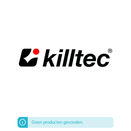
C
D
E
F
G
H
I
J
K
L
M
Geen producten gevonden.
N