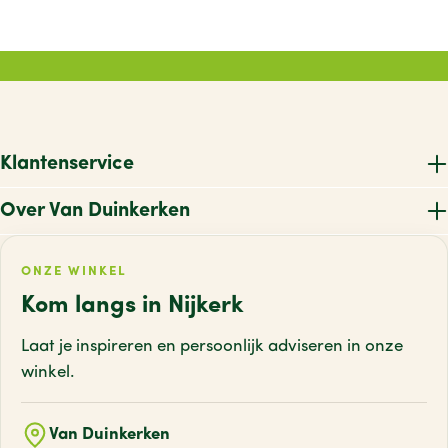
O
P
R
S
Klantenservice
T
Over Van Duinkerken
U
ONZE WINKEL
V
Kom langs in Nijkerk
W
Laat je inspireren en persoonlijk adviseren
in onze
X
winkel.
Z
Van Duinkerken