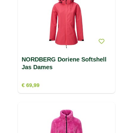
V
W
X
Z
NORDBERG Doriene Softshell
Jas Dames
€ 69,99