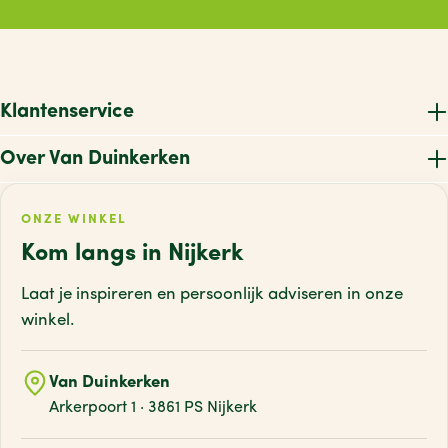
V
POLYPLASTIC
(6)
PRESTO
(21)
W
Primagaz
(1)
X
Klantenservice
PRO LEATHER BELTS
(21)
Z
Over Van Duinkerken
PRO USER
(11)
PROGARDEN
(2)
ONZE WINKEL
PROPLUS
(46)
Kom langs in Nijkerk
PROTEST
(166)
Laat je inspireren en persoonlijk adviseren
in onze
PROWORLD
(2)
winkel.
PRYM
(4)
PRYMOS
(1)
Van Duinkerken
Arkerpoort 1 · 3861 PS Nijkerk
PUMA
(22)