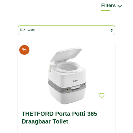
Filters
Merk
Kleur
Maat
Type product
Prijs
%
THETFORD Porta Potti 365
Draagbaar Toilet