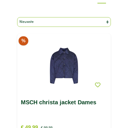
Merk
Geslacht
Kleur
Maat
Materiaal
%
Type product
Prijs
MSCH christa jacket Dames
€ 49,99
€ 99,99