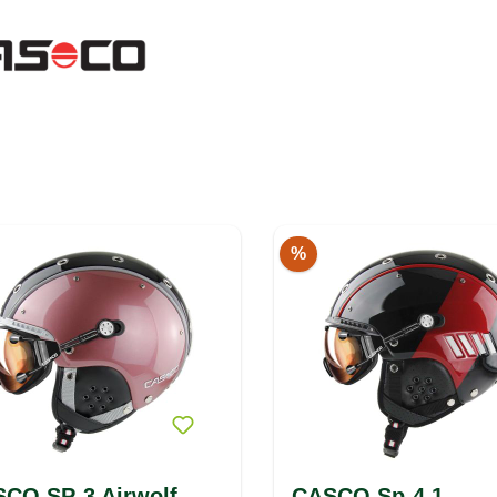
%
CO SP-3 Airwolf
CASCO Sp-4.1