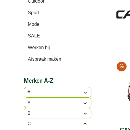
Outdoor
Sport
Mode
SALE
Werken bij
Afspraak maken
%
Merken A-Z
#
A
B
C
CAS