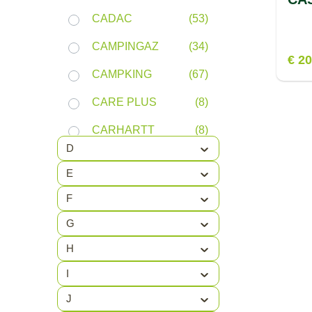
CADAC
(53)
CAMPINGAZ
(34)
€ 2
CAMPKING
(67)
CARE PLUS
(8)
CARHARTT
(8)
D
CARS
(3)
E
CARTAGO
(1)
F
CASCO
(2)
G
CATTER
(1)
H
COBB
(2)
I
COCOON
(5)
J