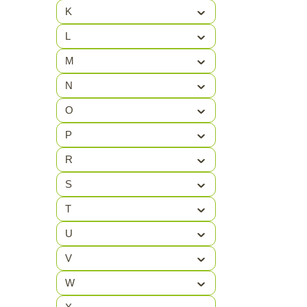
K
COGHLAN'S
(9)
L
COLEMAN
(29)
M
COLUMBIA
(63)
N
COMET
(5)
O
COTTON BALL
(1)
P
CRAFT
(51)
R
CRAMER
(2)
S
CRESPO
(53)
T
Crocs
(14)
U
V
CURVER
(4)
W
CYELL
(32)