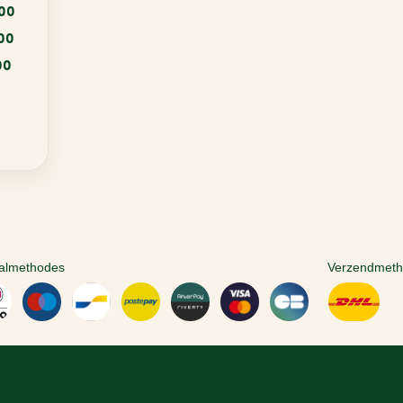
:00
:00
00
almethodes
Verzendmet