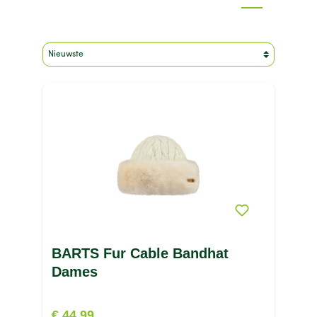
Merk
Geslacht
Kleur
Maat
Materiaal
Sport
Type product
Prijs
BARTS Fur Cable Bandhat
Dames
€ 44,99