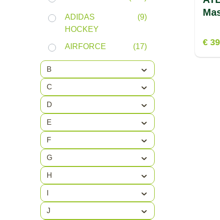
ADIDAS
(9)
HOCKEY
€ 39
AIRFORCE
(17)
AL-KO
(12)
B
ALECTO
(1)
C
D
AMERICAN
(7)
TOURISTER
E
AMILCO
(1)
F
ANTARCTICA
(3)
G
ARCADE
(8)
H
I
ASICS
(55)
J
ATHLECIA
(65)