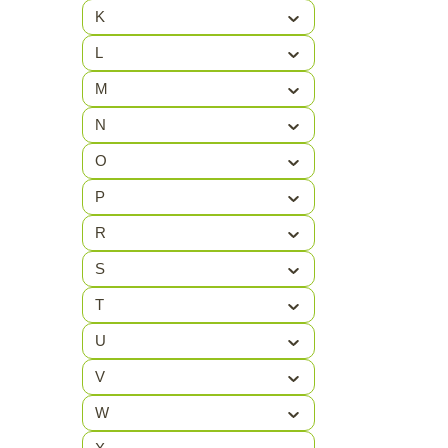
K
ATLANTIS
(3)
L
ATOMIC
(3)
M
N
O
P
R
S
T
U
V
W