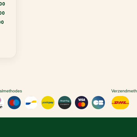
:00
:00
00
almethodes
Verzendmet