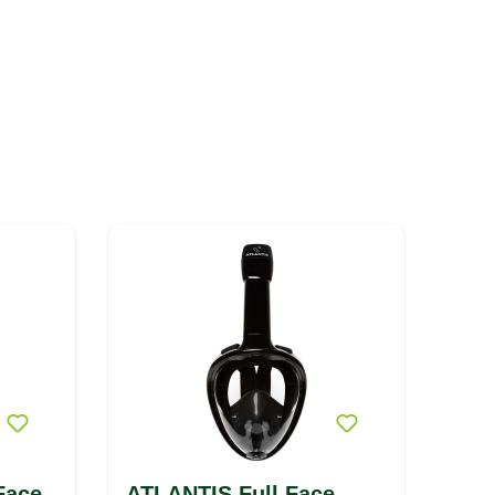
Face
ATLANTIS Full Face