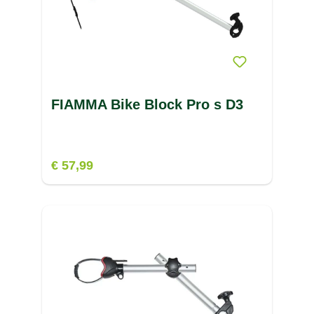
V
W
X
FIAMMA Bike Block Pro s D3
Z
€ 57,99