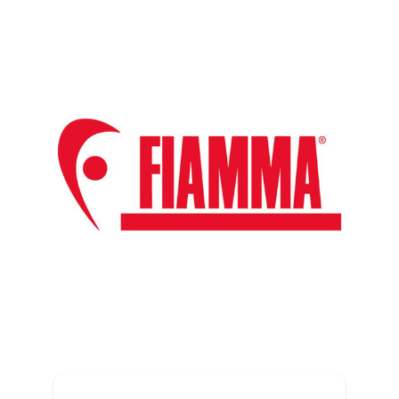
C
D
E
F
FABPATCH
(2)
FALKE
(69)
FIAMMA
(17)
FIREFRIEND
(1)
FIREPOT
(12)
FJALLRAVEN
(42)
G
FJORD OUTDOOR
(116)
H
FLIPBELT
(1)
I