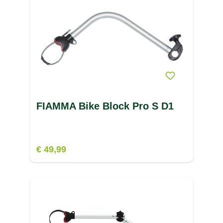
FOKER
(1)
J
FUSION
(19)
K
FXTOOLS
(1)
L
M
N
FIAMMA Bike Block Pro S D1
O
P
€ 49,99
R
S
T
U