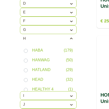
D
Uni
E
€ 25
F
G
H
HABA
(179)
HANWAG
(50)
HATLAND
(29)
HEAD
(32)
HEALTHY 4
(1)
HOM
FEET
I
Uni
HEATEK
(1)
J