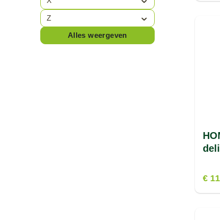
X
Z
Alles weergeven
HOM
del
€ 11