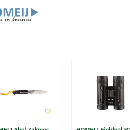
EIJ Abel Zakmes
HOMEIJ Fieldpal B