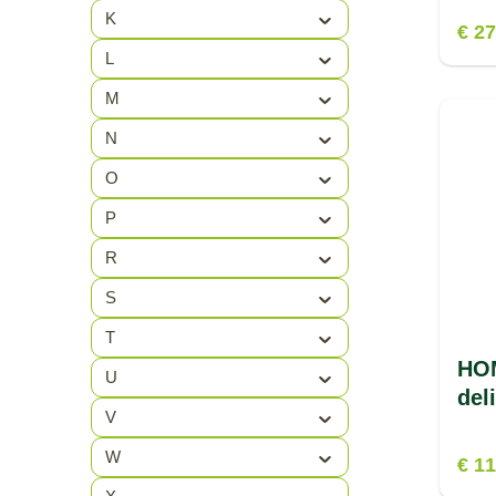
K
HEKTOR
(1)
€ 27
L
HELLA
(4)
M
Helly Hansen
(29)
N
HESTRA
(11)
O
HG
(2)
P
HOMEIJ
(29)
R
HOMEYS
(2)
S
HPX
(28)
T
HOM
HSC
(1)
U
del
V
HTD
(9)
W
HUMMEL
(17)
€ 11