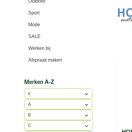
Outdoor
Sport
Mode
SALE
Werken bij
Afspraak maken
Merken A-Z
#
A
B
C
HOM