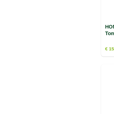
HO
Tom
€ 15