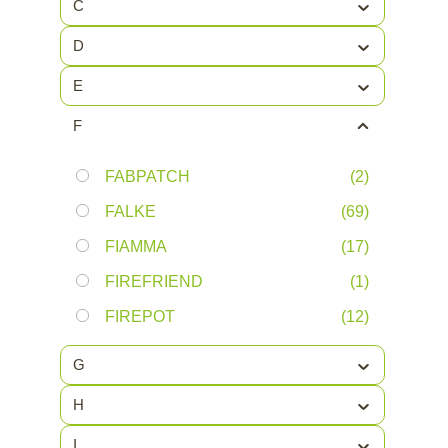
C
D
E
F
FABPATCH
(2)
FALKE
(69)
FIAMMA
(17)
FIREFRIEND
(1)
FIREPOT
(12)
FJALLRAVEN
(42)
G
FJORD OUTDOOR
(116)
H
FLIPBELT
(1)
I