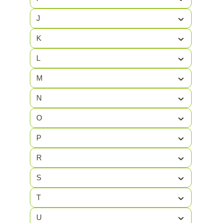
FOKER
(1)
J
FUSION
(19)
K
FXTOOLS
(1)
L
M
N
O
P
R
S
T
U