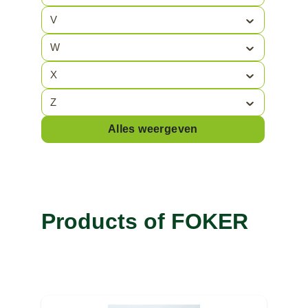
V
W
X
Z
Alles weergeven
Products of FOKER