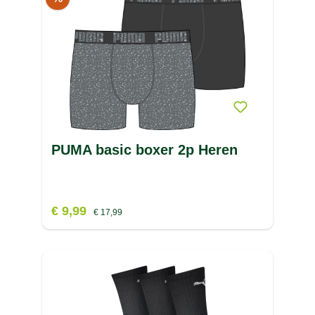
O
P
PACIFIC
(20)
PACKMATE
(1)
PAPILLON
(2)
PUMA basic boxer 2p Heren
PATAGONIA
(4)
PEGGY PEG
(6)
€ 9,99
€ 17,99
PETZL
(21)
R
PINEWOOD
(15)
S
POEDERBAAS
(22)
T
POINT VIRGULE
(23)
U
POLYDAUN
(8)