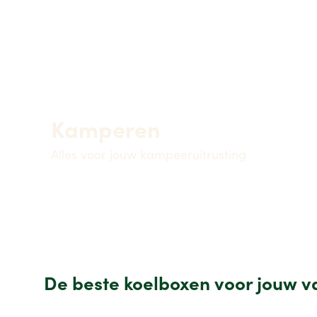
Kamperen
Alles voor jouw kampeeruitrusting
De beste koelboxen voor jouw v