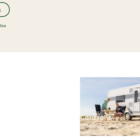
k
ise
Caravans
Ontdek onze modellen &
service