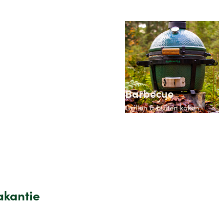
Barbecue
Grillen & buiten koken
akantie