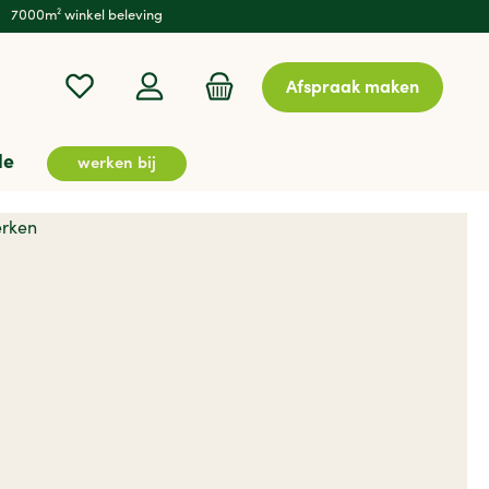
7000m² winkel beleving
Afspraak maken
le
werken bij
en
Onderdelen & Accessoires
Werkplaats
Gasbarbecues
Rugzakken
Tennis & Padel
Kids
Outdooruitrusting
Verzorging & Bescherming