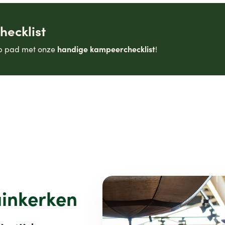
hecklist
handige kampeerchecklist
p pad met onze
!
uinkerken