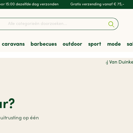
or 15:00 dezelfde dag verzonden
Gratis verzending vanaf € 75,-
caravans
barbecues
outdoor
sport
mode
sa
en & Luifels
barbecues
kleding
Kampeeruitrusting
Accessoires & Onderdel
Skottelbraais
Wandelschoenen
Hockey
Heren
t & Vervoer
res
mfort
en
Veiligheid
Houtskoolbarbecues
Tenten
Zwemmen
sporten
Verenigingen
ur?
 uitrusting op één