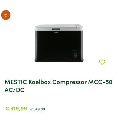
%
MESTIC Koelbox Compressor MCC-50
P
AC/DC
€ 319,99
€
€ 349,00
Koop nu