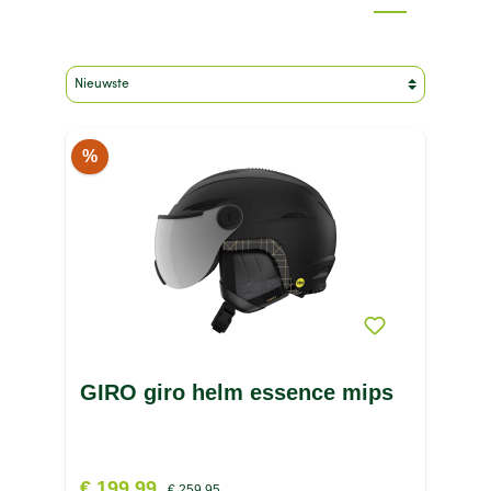
Merk
Geslacht
Kleur
Maat
Sport
%
Type product
Prijs
GIRO giro helm essence mips
€ 199,99
€ 259,95