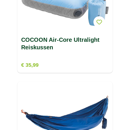
V
W
X
COCOON Air-Core Ultralight
Z
Reiskussen
€ 35,99