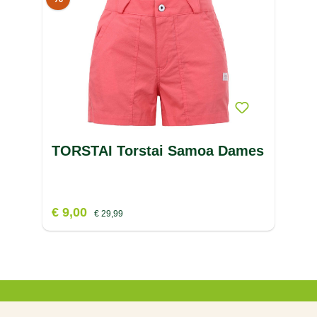
O
P
R
S
T
TORSTAI Torstai Samoa Dames
TEN CATE
(66)
TENSON
(5)
€ 9,00
€ 29,99
TEVA
(24)
TGI
(7)
THE INDIAN MAHARADJA
(97)
THE NORTH FACE
(8)
U