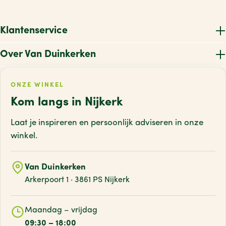
THE SHIRT PROJECT
(1)
V
THERMAREST
(1)
Klantenservice
W
THETFORD
(43)
Over Van Duinkerken
X
THULE
(37)
Z
TIMBERLAND
(1)
ONZE WINKEL
TK
(1)
Kom langs in Nijkerk
TOLY
(2)
Laat je inspireren en persoonlijk adviseren
in onze
TORSTAI
(1)
winkel.
TOSAINE
(3)
TRAVEL VISION
(1)
Van Duinkerken
Arkerpoort 1 · 3861 PS Nijkerk
TRAVELLIFE
(39)
TRAVELSAFE
(11)
Maandag – vrijdag
TREKMATES
(1)
09:30 – 18:00