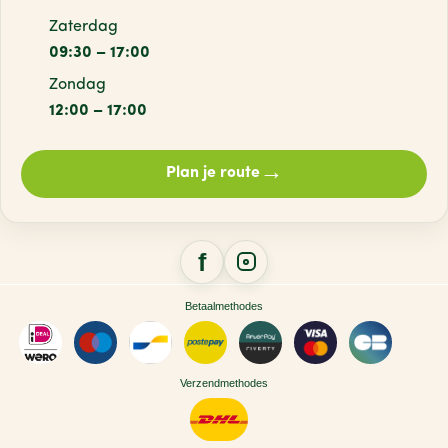
TRETORN
(1)
Zaterdag
TRIGANO
(1)
09:30 – 17:00
Zondag
TRISTAR
(8)
12:00 – 17:00
TRUMA
(9)
TURQUOISE BY DAAN
(5)
→
Plan je route
TWEKA
(3)
Betaalmethodes
Verzendmethodes