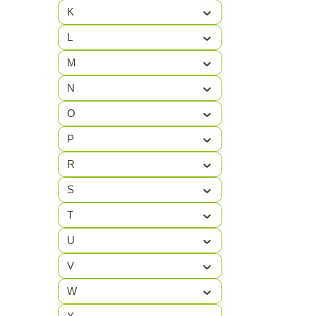
GOK
(3)
K
GOLDBERGH
(24)
L
GONSO
(1)
M
GRAB N GO
(1)
N
O
GRAYS
(5)
P
GRISPORT
(1)
R
S
T
U
V
W