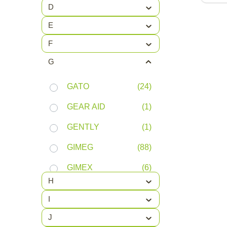
D
E
F
G
GATO
(24)
GEAR AID
(1)
GENTLY
(1)
GIMEG
(88)
GIMEX
(6)
H
GIRO
(4)
I
GO SYSTEM
(1)
J