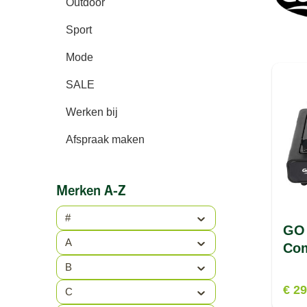
Outdoor
Sport
Mode
SALE
Werken bij
Afspraak maken
Merken A-Z
#
GO
A
Com
B
€ 29
C