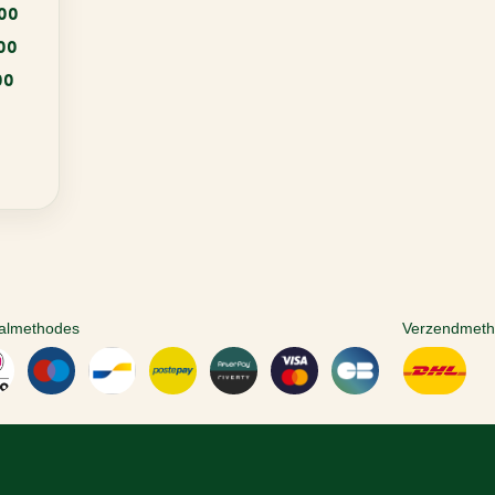
:00
:00
00
almethodes
Verzendmet