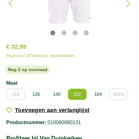
€ 32,99
Prijzen incl. BTW en excl. verzendkosten
Nog 2 op voorraad
Maat
116
128
140
152
164
164/S
Toevoegen aan verlanglijst
Productnummer:
010060080131
Profiteer bij Van Duinkerken