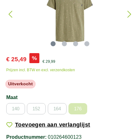
%
€ 25,49
€ 29,99
Prijzen incl. BTW en excl. verzendkosten
Uitverkocht
Maat
140
152
164
176
Toevoegen aan verlanglijst
Productnummer:
010264600123