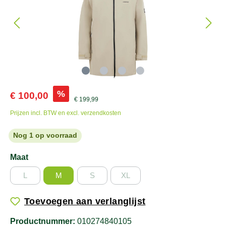
%
€ 100,00
€ 199,99
Prijzen incl. BTW en excl. verzendkosten
Nog 1 op voorraad
Maat
L
M
S
XL
Toevoegen aan verlanglijst
Productnummer:
010274840105