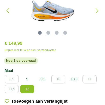
€ 149,99
Prijzen incl. BTW en excl. verzendkosten
Nog 1 op voorraad
Maat
8,5
9
9,5
10
10,5
11
11,5
12
Toevoegen aan verlanglijst