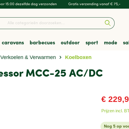
or 15:00 dezelfde dag verzonden
Gratis verzending vanaf € 75,-
caravans
barbecues
outdoor
sport
mode
sa
Verkoelen & Verwarmen
Koelboxen
en & Luifels
barbecues
kleding
Kampeeruitrusting
Accessoires & Onderdel
Skottelbraais
Wandelschoenen
Hockey
Heren
essor MCC-25 AC/DC
t & Vervoer
res
mfort
en
Veiligheid
Houtskoolbarbecues
Tenten
Zwemmen
sporten
Verenigingen
€ 229,
Prijzen incl. 
Nog 5 op vo