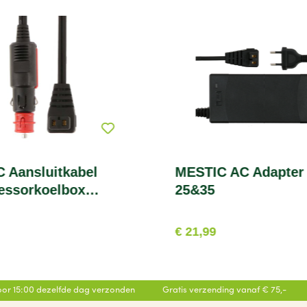
 Aansluitkabel
MESTIC AC Adapter
essorkoelbox
25&35
€ 21,99
or 15:00 dezelfde dag verzonden
Gratis verzending vanaf € 75,-