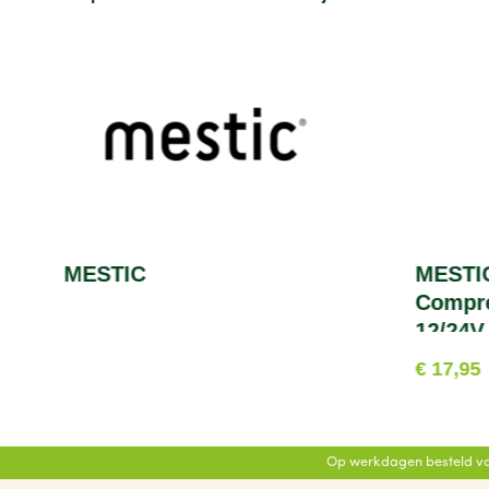
MESTIC
MESTIC
Compr
12/24V
€ 17,95
Op werkdagen besteld vo