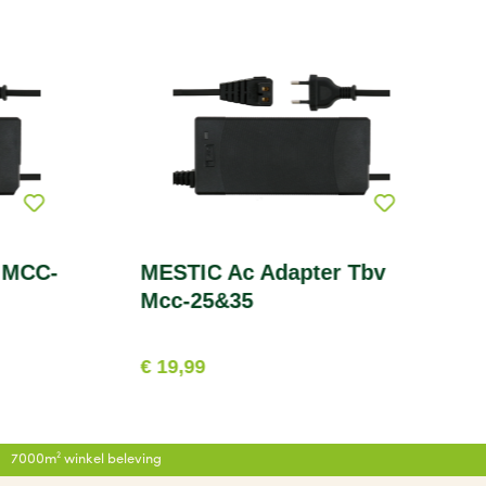
 MCC-
MESTIC Ac Adapter Tbv
Mcc-25&35
€ 19,99
7000m² winkel beleving