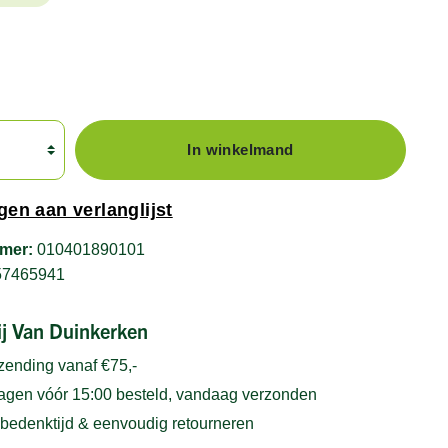
In winkelmand
en aan verlanglijst
mer:
010401890101
57465941
bij Van Duinkerken
rzending vanaf €75,-
gen vóór 15:00 besteld, vandaag verzonden
bedenktijd & eenvoudig retourneren