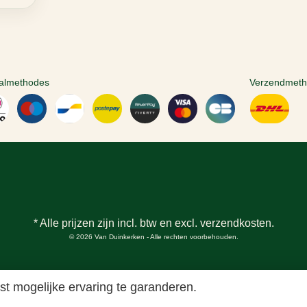
almethodes
Verzendmet
* Alle prijzen zijn incl. btw en excl.
verzendkosten
.
© 2026 Van Duinkerken - Alle rechten voorbehouden.
t mogelijke ervaring te garanderen.