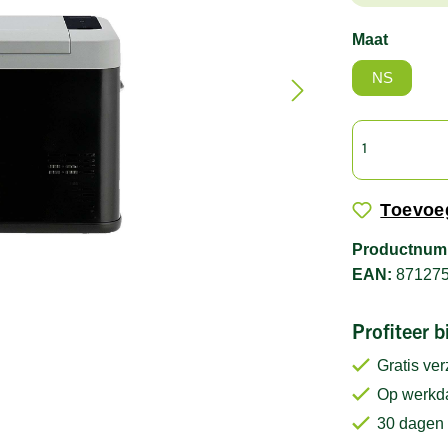
Maat
NS
Toevoeg
Productnum
EAN:
87127
Profiteer 
Gratis ve
Op werkda
30 dagen 