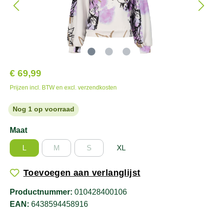
€ 69,99
Prijzen incl. BTW en excl. verzendkosten
Nog 1 op voorraad
Maat
L
M
S
XL
Toevoegen aan verlanglijst
Productnummer:
010428400106
EAN:
6438594458916