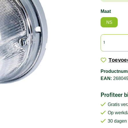
Maat
NS
Toevoeg
Productnum
EAN:
26804
Profiteer 
Gratis ve
Op werkda
30 dagen 