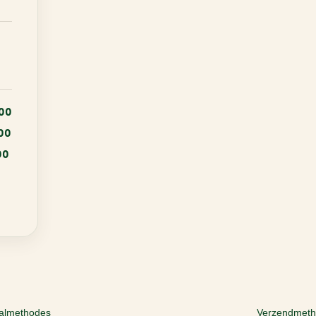
:00
:00
00
almethodes
Verzendmet