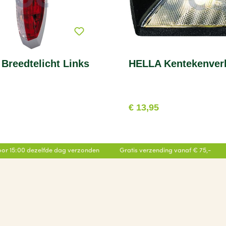
Breedtelicht Links
HELLA Kentekenverl
€ 13,95
or 15:00 dezelfde dag verzonden
Gratis verzending vanaf € 75,-