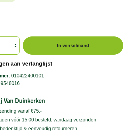
In winkelmand
en aan verlanglijst
mer:
010422400101
99548016
bij Van Duinkerken
rzending vanaf €75,-
gen vóór 15:00 besteld, vandaag verzonden
bedenktijd & eenvoudig retourneren