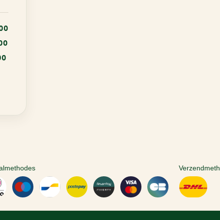
:00
:00
00
almethodes
Verzendmet