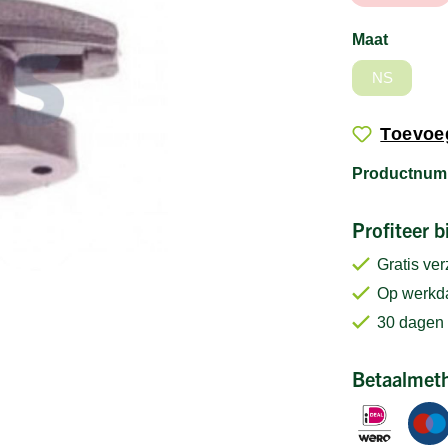
Maat
NS
Toevoeg
Productnum
Profiteer 
Gratis ve
Op werkda
30 dagen 
Betaalmet