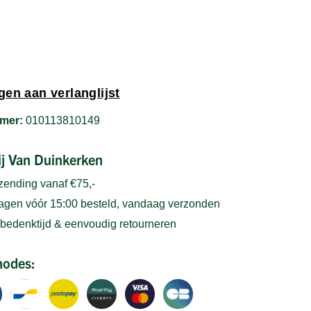
en aan verlanglijst
mer:
010113810149
bij Van Duinkerken
rzending vanaf €75,-
gen vóór 15:00 besteld, vandaag verzonden
bedenktijd & eenvoudig retourneren
hodes: