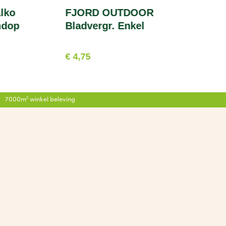
lko
FJORD OUTDOOR
mdop
Bladvergr. Enkel
€ 4,75
7000m² winkel beleving