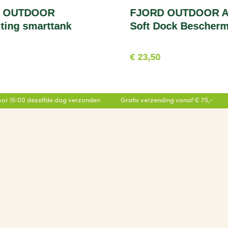
 OUTDOOR
FJORD OUTDOOR A
iting smarttank
Soft Dock Bescher
€ 23,50
or 15:00 dezelfde dag verzonden
Gratis verzending vanaf € 75,-