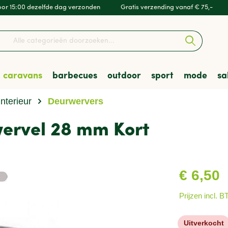
or 15:00 dezelfde dag verzonden
Gratis verzending vanaf € 75,-
caravans
barbecues
outdoor
sport
mode
sa
Interieur
Deurwervers
en & Luifels
barbecues
kleding
Kampeeruitrusting
Accessoires & Onderdel
Skottelbraais
Wandelschoenen
Hockey
Heren
rvel 28 mm Kort
t & Vervoer
res
mfort
en
Veiligheid
Houtskoolbarbecues
Tenten
Zwemmen
sporten
Verenigingen
€ 6,50
Prijzen incl. 
Uitverkocht