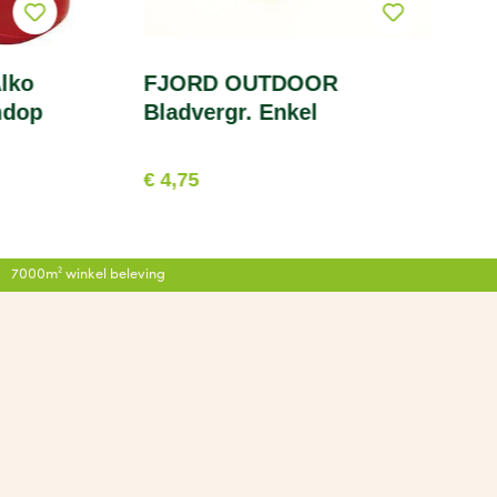
lko
FJORD OUTDOOR
mdop
Bladvergr. Enkel
€ 4,75
7000m² winkel beleving