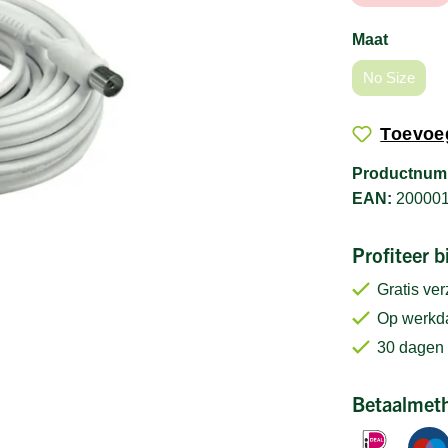
Maat
No Size
Toevoeg
Productnum
EAN:
20000
Profiteer 
Gratis ve
Op werkda
30 dagen 
Betaalmet