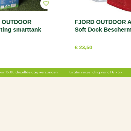
 OUTDOOR
FJORD OUTDOOR A
iting smarttank
Soft Dock Bescher
€ 23,50
or 15:00 dezelfde dag verzonden
Gratis verzending vanaf € 75,-