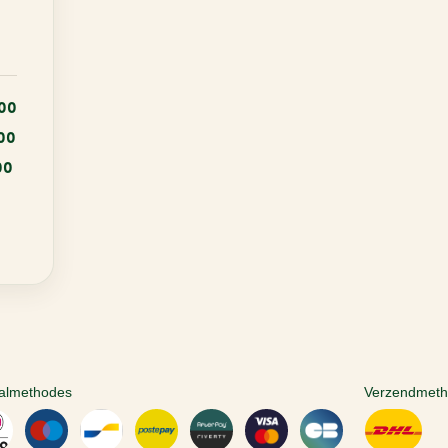
:00
:00
00
almethodes
Verzendmet