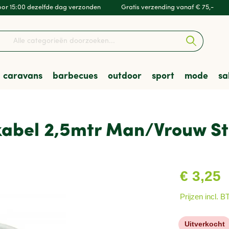
or 15:00 dezelfde dag verzonden
Gratis verzending vanaf € 75,-
caravans
barbecues
outdoor
sport
mode
sa
en & Luifels
barbecues
kleding
Kampeeruitrusting
Accessoires & Onderdel
Skottelbraais
Wandelschoenen
Hockey
Heren
bel 2,5mtr Man/Vrouw St
t & Vervoer
res
mfort
en
Veiligheid
Houtskoolbarbecues
Tenten
Zwemmen
sporten
Verenigingen
€ 3,25
Prijzen incl. 
Uitverkocht