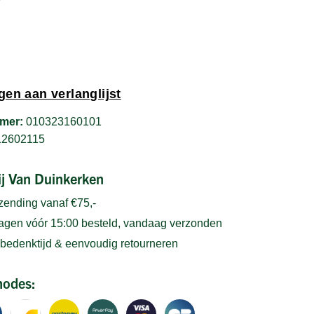
en aan verlanglijst
mer:
010323160101
12602115
bij Van Duinkerken
rzending vanaf €75,-
gen vóór 15:00 besteld, vandaag verzonden
bedenktijd & eenvoudig retourneren
hodes: