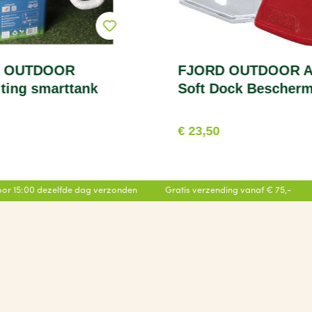
 OUTDOOR
FJORD OUTDOOR A
iting smarttank
Soft Dock Bescher
€ 23,50
or 15:00 dezelfde dag verzonden
Gratis verzending vanaf € 75,-