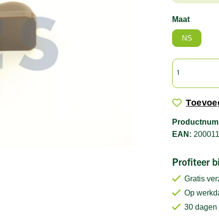
Maat
NS
Toevoeg
Productnum
EAN:
20001
Profiteer 
Gratis ve
Op werkda
30 dagen 