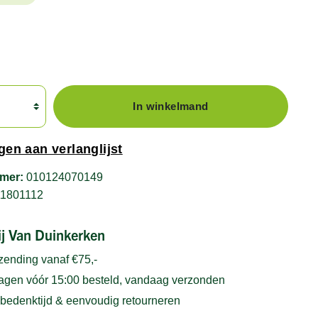
In winkelmand
en aan verlanglijst
mer:
010124070149
11801112
bij Van Duinkerken
rzending vanaf €75,-
gen vóór 15:00 besteld, vandaag verzonden
bedenktijd & eenvoudig retourneren