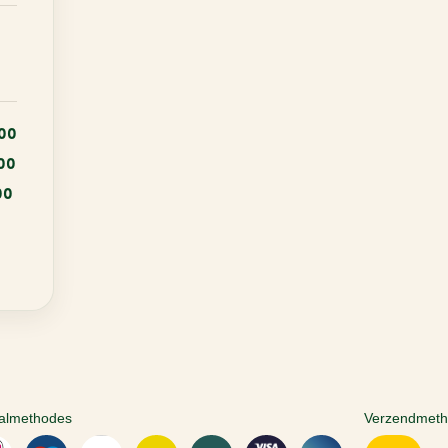
:00
:00
00
almethodes
Verzendmet