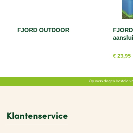
FJORD OUTDOOR
FJORD
aanslu
€ 23,95
Op werkdagen besteld vo
Klantenservice