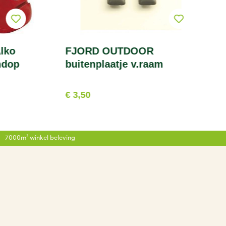
lko
FJORD OUTDOOR
mdop
buitenplaatje v.raam
€ 3,50
7000m² winkel beleving