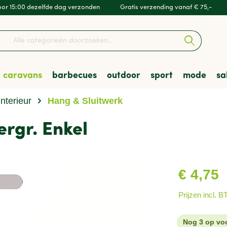
or 15:00 dezelfde dag verzonden
Gratis verzending vanaf € 75,-
caravans
barbecues
outdoor
sport
mode
sa
Interieur
Hang & Sluitwerk
en & Luifels
barbecues
kleding
Kampeeruitrusting
Accessoires & Onderdel
Skottelbraais
Wandelschoenen
Hockey
Heren
gr. Enkel
t & Vervoer
res
mfort
en
Veiligheid
Houtskoolbarbecues
Tenten
Zwemmen
sporten
Verenigingen
€ 4,75
Prijzen incl. 
Nog 3 op vo