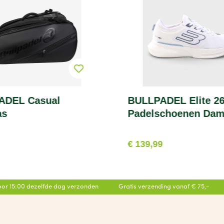
ADEL Casual
BULLPADEL Elite 2
as
Padelschoenen Da
€ 139,99
or 15:00 dezelfde dag verzonden
Gratis verzending vanaf € 75,-