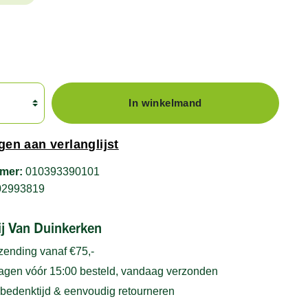
In winkelmand
en aan verlanglijst
mer:
010393390101
02993819
bij Van Duinkerken
rzending vanaf €75,-
gen vóór 15:00 besteld, vandaag verzonden
bedenktijd & eenvoudig retourneren