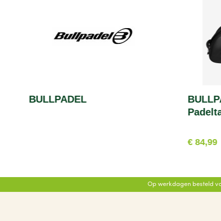
BULLPADEL
BULLP
Padelt
€ 84,99
Op werkdagen besteld vo