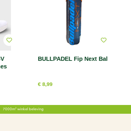
6V
BULLPADEL Fip Next Bal
mes
€ 8,99
7000m² winkel beleving