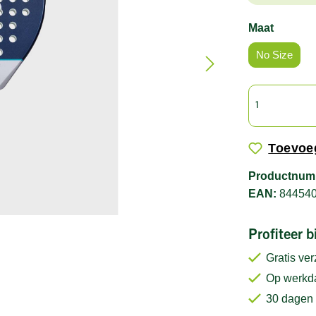
Maat
No Size
Toevoeg
Productnum
EAN:
84454
Profiteer 
Gratis ve
Op werkda
30 dagen 