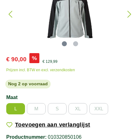
%
€ 90,00
€ 129,99
Prijzen incl. BTW en excl. verzendkosten
Nog 2 op voorraad
Maat
L
M
S
XL
XXL
Toevoegen aan verlanglijst
Productnummer:
010320850106