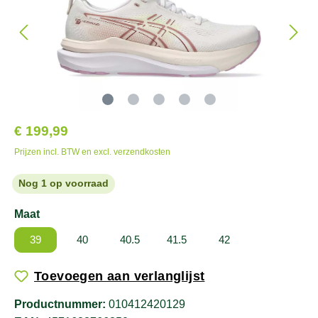
€ 199,99
Prijzen incl. BTW en excl. verzendkosten
Nog 1 op voorraad
Maat
39
40
40.5
41.5
42
Toevoegen aan verlanglijst
Productnummer:
010412420129