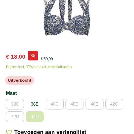
%
€ 18,00
€ 59,99
Prijzen incl. BTW en excl. verzendkosten
Uitverkocht
Maat
38C
38E
40C
40D
40E
42C
42D
44D
Toevoegen aan verlanglijst